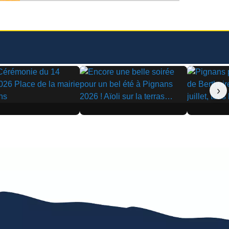
›
▶
▶