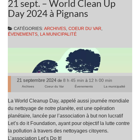
21 sept. – World Clean Up
Day 2024 à Pignans
CATÉGORIES:
ARCHIVES
,
COEUR DU VAR
,
ÉVENEMENTS
,
LA MUNICIPALITÉ
21 septembre 2024
8 h 45 min
12 h 00 min
de
à
Archives
Coeur du Var
Évenements
La municipalité
La World Cleanup Day, appelé aussi journée mondiale
du nettoyage de notre planète, est une opération
planétaire, lancée par l’association à but non lucratif
Let’s do it Foundation, ayant pour objectif la lutte contre
la pollution à travers des nettoyages citoyens.
L’association Let’s Do It!