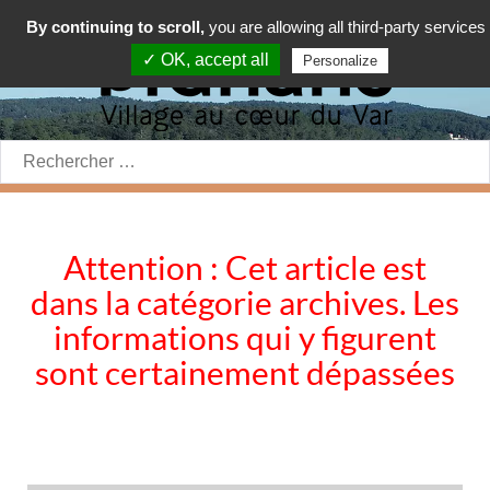
By continuing to scroll,
you are allowing all third-party services
✓ OK, accept all
Personalize
Rechercher:
Attention : Cet article est
dans la catégorie archives. Les
informations qui y figurent
sont certainement dépassées