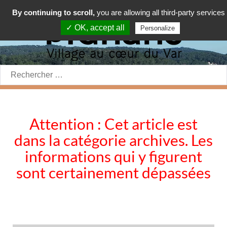
By continuing to scroll,
you are allowing all third-party services
✓ OK, accept all
Personalize
Rechercher:
Attention : Cet article est
dans la catégorie archives. Les
informations qui y figurent
sont certainement dépassées