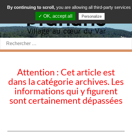
By continuing to scroll,
you are allowing all third-party services
✓ OK, accept all
Personalize
Rechercher:
Attention : Cet article est
dans la catégorie archives. Les
informations qui y figurent
sont certainement dépassées