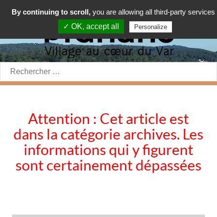
By continuing to scroll,
you are allowing all third-party services
✓ OK, accept all
Personalize
Rechercher:
Attention : Cet article est
dans la catégorie archives. Les
informations qui y figurent
sont certainement dépassées