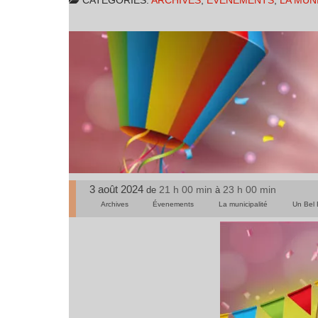
CATÉGORIES:
ARCHIVES
,
ÉVENEMENTS
,
LA MUN
3 août 2024
21 h 00 min
23 h 00 min
de
à
Archives
Évenements
La municipalité
Un Bel 