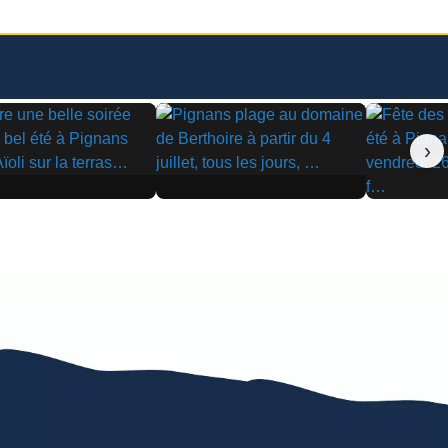
›
▶
▶