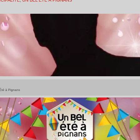
ICIPALITÉ
,
UN BEL ÉTÉ À PIGNANS
Été à Pignans