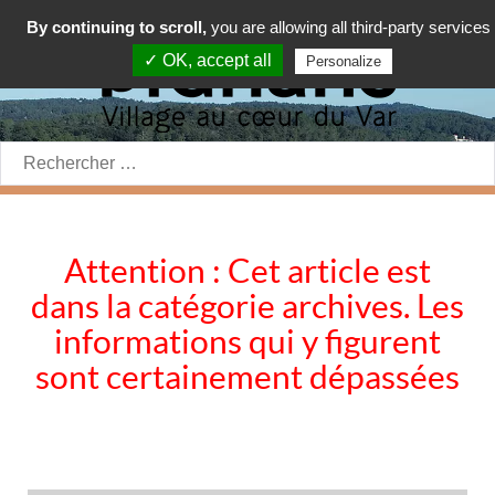
By continuing to scroll,
you are allowing all third-party services
✓ OK, accept all
Personalize
Rechercher:
Attention : Cet article est
dans la catégorie archives. Les
informations qui y figurent
sont certainement dépassées