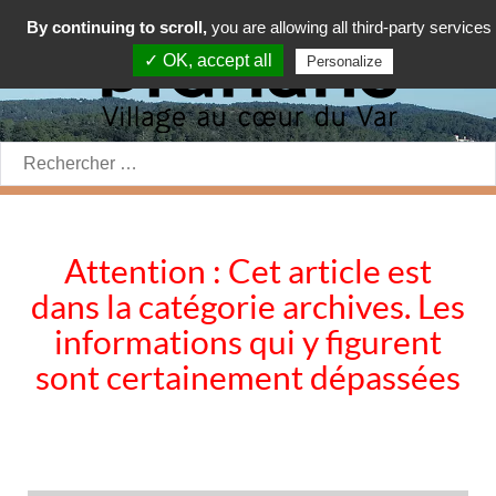
By continuing to scroll,
you are allowing all third-party services
✓ OK, accept all
Personalize
Rechercher:
Attention : Cet article est
dans la catégorie archives. Les
informations qui y figurent
sont certainement dépassées