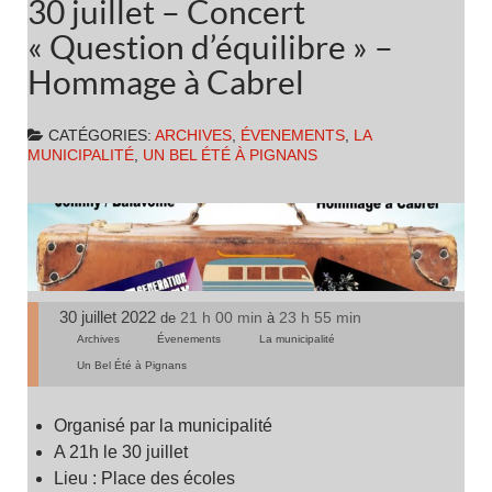
30 juillet – Concert
« Question d’équilibre » –
Hommage à Cabrel
CATÉGORIES:
ARCHIVES
,
ÉVENEMENTS
,
LA
MUNICIPALITÉ
,
UN BEL ÉTÉ À PIGNANS
30 juillet 2022
21 h 00 min
23 h 55 min
de
à
Archives
Évenements
La municipalité
Un Bel Été à Pignans
Organisé par la municipalité
A 21h le 30 juillet
Lieu : Place des écoles