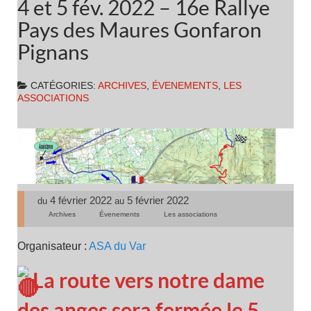
4 et 5 fév. 2022 – 16e Rallye
Pays des Maures Gonfaron
Pignans
CATÉGORIES:
ARCHIVES
,
ÉVENEMENTS
,
LES
ASSOCIATIONS
4 février 2022
5 février 2022
du
au
Archives
Évenements
Les associations
Organisateur :
ASA du Var
La route vers notre dame
des anges sera fermée le 5