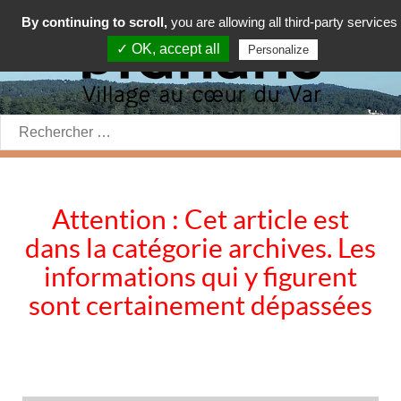
By continuing to scroll,
you are allowing all third-party services
✓ OK, accept all
Personalize
Rechercher:
Attention : Cet article est
dans la catégorie archives. Les
informations qui y figurent
sont certainement dépassées