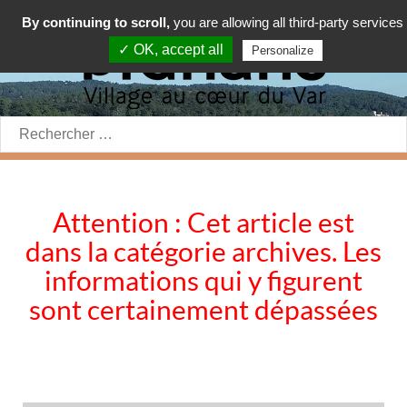
By continuing to scroll,
you are allowing all third-party services
✓ OK, accept all
Personalize
Rechercher:
Attention : Cet article est
dans la catégorie archives. Les
informations qui y figurent
sont certainement dépassées