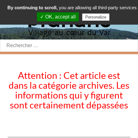
By continuing to scroll,
you are allowing all third-party services
✓ OK, accept all
Personalize
Rechercher:
Attention : Cet article est
dans la catégorie archives. Les
informations qui y figurent
sont certainement dépassées