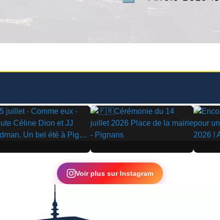
▶
▶
Voir plus sur Instagram