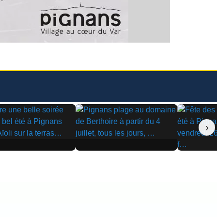
›
▶
▶