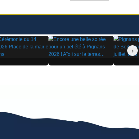
›
▶
▶