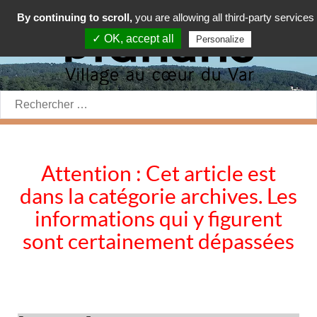
By continuing to scroll,
you are allowing all third-party services
✓ OK, accept all
Personalize
Rechercher:
Attention : Cet article est
dans la catégorie archives. Les
informations qui y figurent
sont certainement dépassées