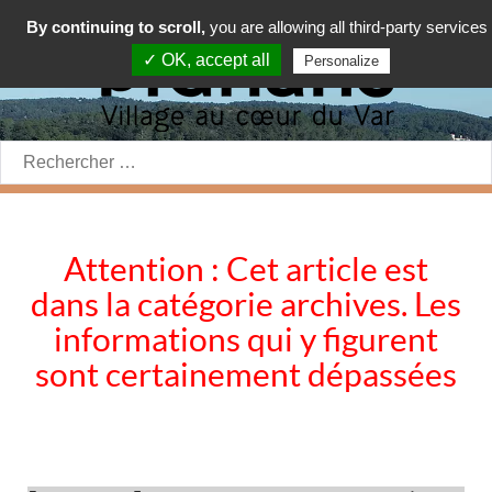
By continuing to scroll,
you are allowing all third-party services
✓ OK, accept all
Personalize
Rechercher:
Attention : Cet article est
dans la catégorie archives. Les
informations qui y figurent
sont certainement dépassées