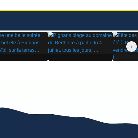
›
▶
▶