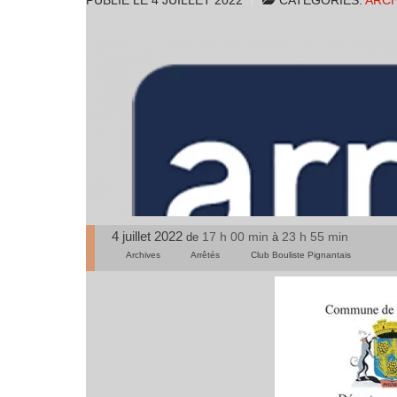
PUBLIÉ LE
4 JUILLET 2022
CATÉGORIES:
ARCH
4 juillet 2022
17 h 00 min
23 h 55 min
de
à
Archives
Arrêtés
Club Bouliste Pignantais