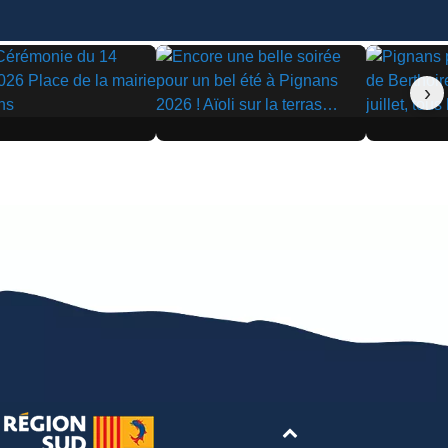
›
▶
▶