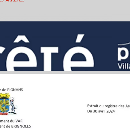
ES
,
ARRÊTÉS