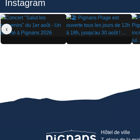
Instagram
‹
▶
▶
▶
Hôtel de ville
7, place de la mair