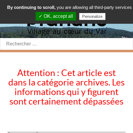
By continuing to scroll,
you are allowing all third-party services
✓ OK, accept all
Personalize
Rechercher:
Attention : Cet article est
dans la catégorie archives. Les
informations qui y figurent
sont certainement dépassées