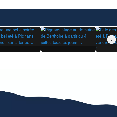
›
▶
▶