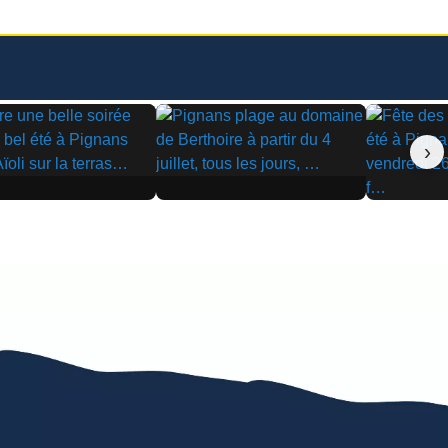
›
▶
▶