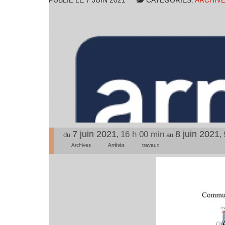
PUBLIÉ LE
7 JUIN 2021
CATÉGORIES:
ARCHIV
7 juin 2021
8 juin 2021
16 h 00 min
,
,
du
au
Archives
Arrêtés
travaux