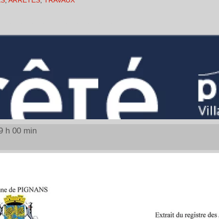
ES
,
ARRÊTÉS
,
TRAVAUX
9 h 00 min