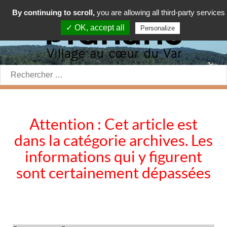
By continuing to scroll,
you are allowing all third-party services
✓ OK, accept all
Personalize
Rechercher:
Attention : Cet article est
dans la catégorie archives. Les
informations qui y figurent
sont certainement dépassées