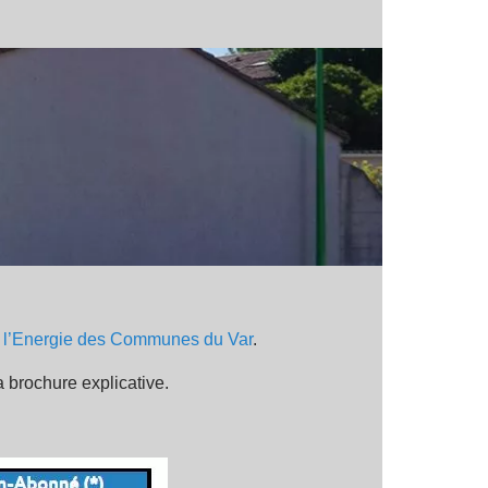
e l’Energie des Communes du Var
.
a brochure explicative.