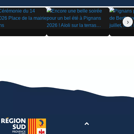
›
▶
▶