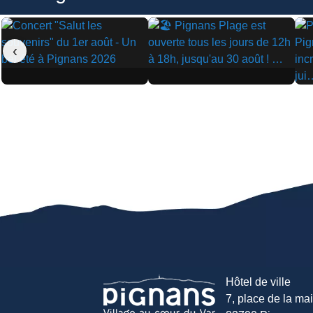
‹
▶
▶
▶
Hôtel de ville
7, place de la mair