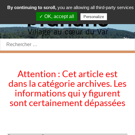
By continuing to scroll,
you are allowing all third-party services
✓ OK, accept all
Personalize
Rechercher:
Attention : Cet article est
dans la catégorie archives. Les
informations qui y figurent
sont certainement dépassées