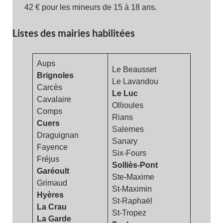
42 € pour les mineurs de 15 à 18 ans.
Listes des mairies habilitées
Aups
Le Beausset
Brignoles
Le Lavandou
Carcès
Le Luc
Cavalaire
Ollioules
Comps
Rians
Cuers
Salernes
Draguignan
Sanary
Fayence
Six-Fours
Fréjus
Solliès-Pont
Garéoult
Ste-Maxime
Grimaud
St-Maximin
Hyères
St-Raphaël
La Crau
St-Tropez
La Garde