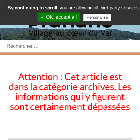
By continuing to scroll,
you are allowing all third-party services
✓ OK, accept all
Personalize
Rechercher:
Attention : Cet article est
dans la catégorie archives. Les
informations qui y figurent
sont certainement dépassées