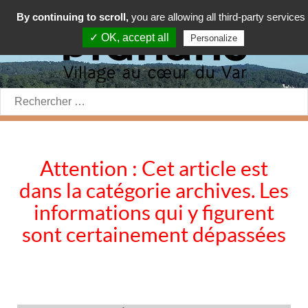
By continuing to scroll,
you are allowing all third-party services
✓ OK, accept all
Personalize
Rechercher:
Attention : Cet article est
dans la catégorie archives. Les
informations qui y figurent
sont certainement dépassées