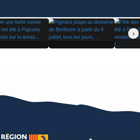
›
▶
▶