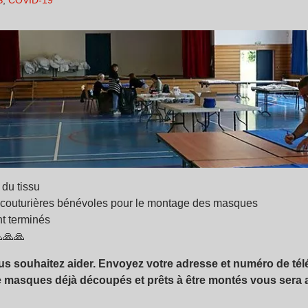
S
,
COVID-19
du tissu
 39 couturières bénévoles pour le montage des masques
t terminés
🙏🙏🙏
us souhaitez aider. Envoyez votre adresse et numéro de tél
e masques déjà découpés et prêts à être montés vous sera al