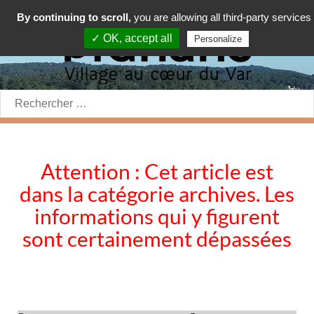
By continuing to scroll,
you are allowing all third-party services
✓ OK, accept all
Personalize
Rechercher:
Attention : Cet article est
dans la catégorie archives. Les
informations qui y figurent
sont certainement dépassées