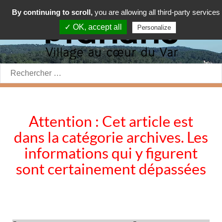
By continuing to scroll,
you are allowing all third-party services
✓ OK, accept all
Personalize
Rechercher:
Attention : Cet article est
dans la catégorie archives. Les
informations qui y figurent
sont certainement dépassées