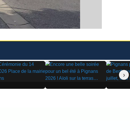
›
▶
▶