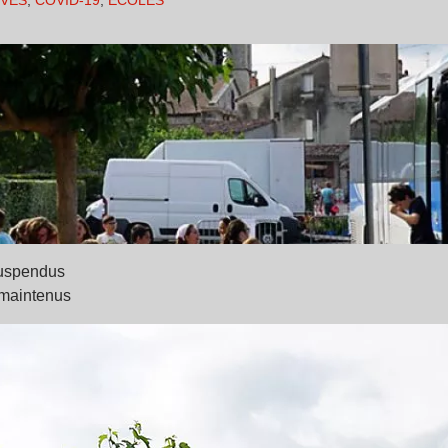
IVES
,
COVID-19
,
ÉCOLES
 suspendus
t maintenus