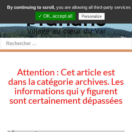
By continuing to scroll,
you are allowing all third-party services
✓ OK, accept all
Personalize
Rechercher:
Attention : Cet article est
dans la catégorie archives. Les
informations qui y figurent
sont certainement dépassées