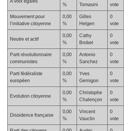
A voix égales
%
Tomasini
vote
Mouvement pour
0,00
Gilles
0
l’initiative citoyenne
%
Helgen
vote
0,00
Cathy
0
Neutre et actif
%
Brobet
vote
Parti révolutionnaire
0,00
Antonio
0
communistes
%
Sanchez
vote
Parti fédéraliste
0,00
Yves
0
européen
%
Gernigon
vote
0,00
Christophe
0
Evolution citoyenne
%
Chalençon
vote
0,00
Vincent
0
Dissidence française
%
Vauclin
vote
Parti des citoyens
0,00
Audric
0