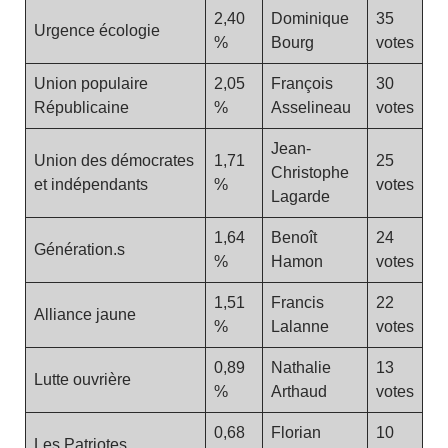
2,40
Dominique
35
Urgence écologie
%
Bourg
votes
Union populaire
2,05
François
30
Républicaine
%
Asselineau
votes
Jean-
Union des démocrates
1,71
25
Christophe
et indépendants
%
votes
Lagarde
1,64
Benoît
24
Génération.s
%
Hamon
votes
1,51
Francis
22
Alliance jaune
%
Lalanne
votes
0,89
Nathalie
13
Lutte ouvrière
%
Arthaud
votes
0,68
Florian
10
Les Patriotes