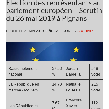
Élection des représentants au
parlement européen – Scrutin
du 26 mai 2019 à Pignans
PUBLIÉ LE
27 MAI 2019
CATÉGORIES:
ARCHIVES
Rassemblement
37,53
Jordan
548
national
%
Bardella
votes
La République en
14,73
Nathalie
215
marche / MoDem
%
Loiseau
votes
François-
7,67
112
Les Républicains
Xavier
%
votes