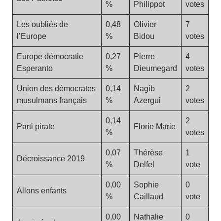
%
Philippot
votes
Les oubliés de
0,48
Olivier
7
l’Europe
%
Bidou
votes
Europe démocratie
0,27
Pierre
4
Esperanto
%
Dieumegard
votes
Union des démocrates
0,14
Nagib
2
musulmans français
%
Azergui
votes
0,14
2
Parti pirate
Florie Marie
%
votes
0,07
Thérèse
1
Décroissance 2019
%
Delfel
vote
0,00
Sophie
0
Allons enfants
%
Caillaud
vote
0,00
Nathalie
0