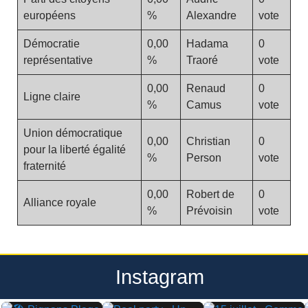
européens
%
Alexandre
vote
Démocratie
0,00
Hadama
0
représentative
%
Traoré
vote
0,00
Renaud
0
Ligne claire
%
Camus
vote
Union démocratique
0,00
Christian
0
pour la liberté égalité
%
Person
vote
fraternité
0,00
Robert de
0
Alliance royale
%
Prévoisin
vote
Instagram