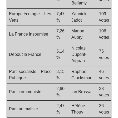
Bellamy
Europe écologie – Les
7,47
Yannick
109
Verts
%
Jadot
votes
7,26
Manon
106
La France insoumise
%
Aubry
votes
Nicolas
5,14
75
Debout la France !
Dupont-
%
votes
Aignan
Parti socialiste – Place
3,15
Raphaël
46
Publique
%
Glucksman
votes
2,60
38
Parti communiste
Ian Brossat
%
votes
2,47
Hélène
36
Parti animaliste
%
Thouy
votes