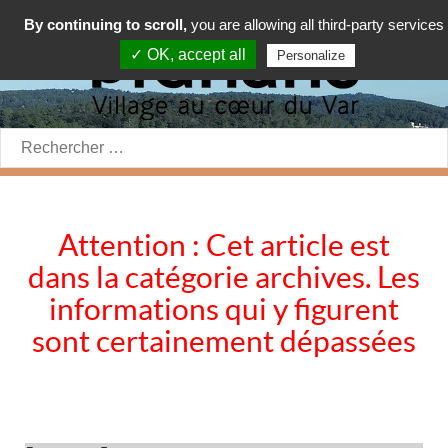
By continuing to scroll,
you are allowing all third-party services
✓ OK, accept all
Personalize
Rechercher:
Attention : Cet article est
dans la catégorie archives. Les
informations qui y figurent
sont certainement dépassées