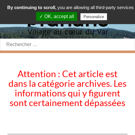
By continuing to scroll,
you are allowing all third-party services
✓ OK, accept all
Personalize
Rechercher:
Attention : Cet article est
dans la catégorie archives. Les
informations qui y figurent
sont certainement dépassées