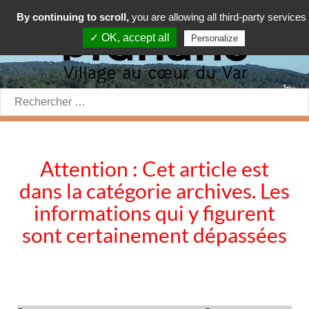
By continuing to scroll,
you are allowing all third-party services
✓ OK, accept all
Personalize
Rechercher:
Attention : Cet article est
dans la catégorie archives. Les
informations qui y figurent
sont certainement dépassées