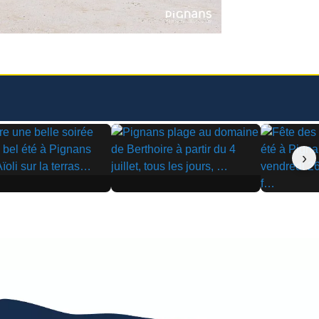
›
▶
▶