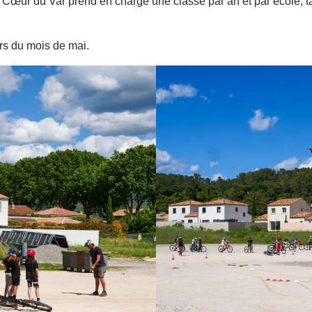
ur du Var prend en charge une classe par an et par école, t
rs du mois de mai.