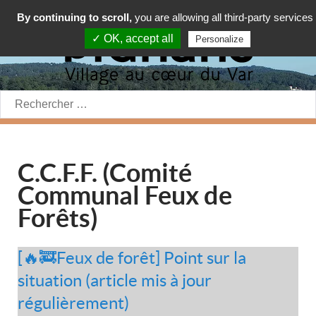
By continuing to scroll,
you are allowing all third-party services
✓ OK, accept all
Personalize
Rechercher:
C.C.F.F. (Comité
Communal Feux de
Forêts)
[🔥🚒Feux de forêt] Point sur la
situation (article mis à jour
régulièrement)