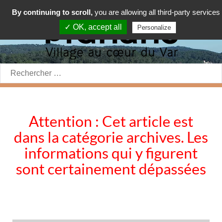
By continuing to scroll,
you are allowing all third-party services
✓ OK, accept all
Personalize
Rechercher:
Attention : Cet article est
dans la catégorie archives. Les
informations qui y figurent
sont certainement dépassées