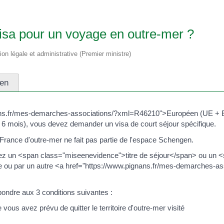
 visa pour un voyage en outre-mer ?
tion légale et administrative (Premier ministre)
éen
nans.fr/mes-demarches-associations/?xml=R46210">Européen (UE + E
6 mois), vous devez demander un visa de court séjour spécifique.
France d'outre-mer ne fait pas partie de l'espace Schengen.
dez un <span class="miseenevidence">titre de séjour</span> ou un 
aise ou par un autre <a href="https://www.pignans.fr/mes-demarches
épondre aux 3 conditions suivantes :
 vous avez prévu de quitter le territoire d'outre-mer visité