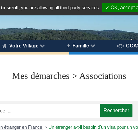
to scroll,
you are allowing all third-party services
✓ OK, accept a
Votre Village
Famille
CCA
Mes démarches > Associations
un étranger en France
Un étranger a-t-il besoin d'un visa pour un 
>