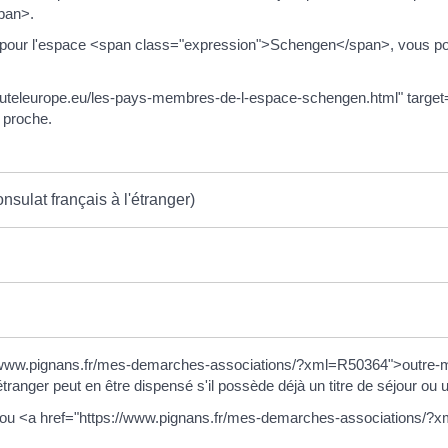
pan>.
our l'espace <span class="expression">Schengen</span>, vous pourre
touteleurope.eu/les-pays-membres-de-l-espace-schengen.html" targe
 proche.
sulat français à l'étranger)
://www.pignans.fr/mes-demarches-associations/?xml=R50364">outre-m
'étranger peut en être dispensé s'il possède déjà un titre de séjour ou 
éen ou <a href="https://www.pignans.fr/mes-demarches-associations/