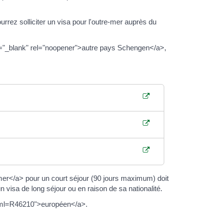
z solliciter un visa pour l'outre-mer auprès du
t="_blank" rel="noopener">autre pays Schengen</a>,
er</a> pour un court séjour (90 jours maximum) doit
un visa de long séjour ou en raison de sa nationalité.
?xml=R46210">européen</a>.