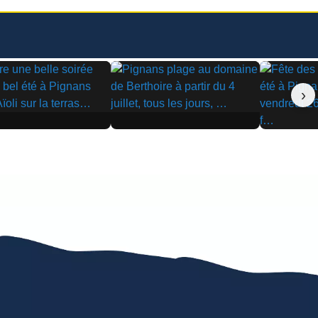
›
▶
▶