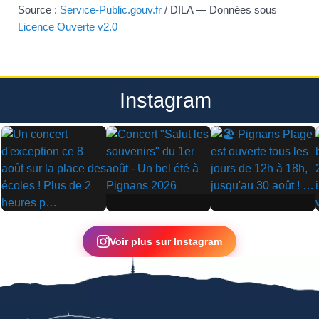
Source :
Service-Public.gouv.fr
/ DILA — Données sous
Licence Ouverte v2.0
Instagram
▶
▶
▶
Voir plus sur Instagram