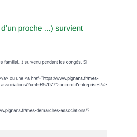
d’un proche ...) survient
 familial...) survenu pendant les congés. Si
</a> ou une <a href="https://www.pignans.fr/mes-
-associations/?xml=R57077">accord d'entreprise</a>
/www.pignans.fr/mes-demarches-associations/?