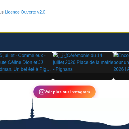
ous
Licence Ouverte v2.0
▶
▶
Voir plus sur Instagram