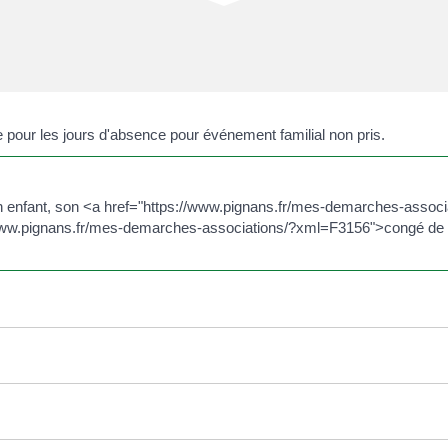
e pour les jours d'absence pour événement familial non pris.
son enfant, son <a href="https://www.pignans.fr/mes-demarches-asso
//www.pignans.fr/mes-demarches-associations/?xml=F3156">congé de p