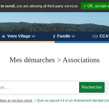
to scroll,
you are allowing all third-party services
✓ OK, accept a
Votre Village
Famille
CCA
Mes démarches > Associations
ans le secteur privé
Que se passe-t-il si un événement familial (n
>