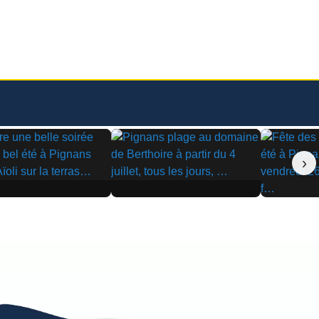
›
▶
▶