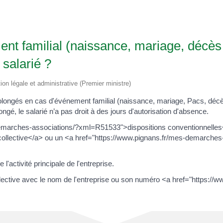
nt familial (naissance, mariage, décès 
salarié ?
tion légale et administrative (Premier ministre)
longés en cas d'événement familial (naissance, mariage, Pacs, décès
congé, le salarié n’a pas droit à des jours d'autorisation d'absence.
demarches-associations/?xml=R51533">dispositions conventionnelles
llective</a> ou un <a href="https://www.pignans.fr/mes-demarches
l'activité principale de l'entreprise.
lective avec le nom de l'entreprise ou son numéro <a href="https:/