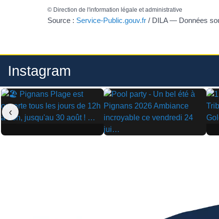
©
Direction de l'information légale et administrative
Source :
Service-Public.gouv.fr
/ DILA — Données s
Instagram
‹
▶
▶
▶