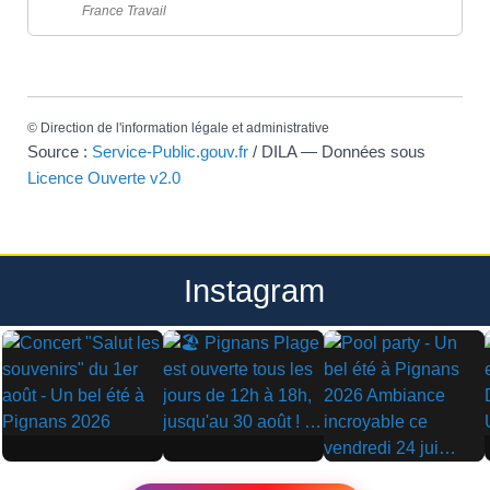
France Travail
©
Direction de l'information légale et administrative
Source :
Service-Public.gouv.fr
/ DILA — Données sous
Licence Ouverte v2.0
Instagram
▶
▶
▶