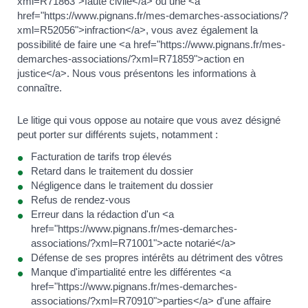
xml=R71863">faute civile</a> ou une <a
href="https://www.pignans.fr/mes-demarches-associations/?
xml=R52056">infraction</a>, vous avez également la
possibilité de faire une <a href="https://www.pignans.fr/mes-
demarches-associations/?xml=R71859">action en
justice</a>. Nous vous présentons les informations à
connaître.
Le litige qui vous oppose au notaire que vous avez désigné
peut porter sur différents sujets, notamment :
Facturation de tarifs trop élevés
Retard dans le traitement du dossier
Négligence dans le traitement du dossier
Refus de rendez-vous
Erreur dans la rédaction d'un <a
href="https://www.pignans.fr/mes-demarches-
associations/?xml=R71001">acte notarié</a>
Défense de ses propres intérêts au détriment des vôtres
Manque d'impartialité entre les différentes <a
href="https://www.pignans.fr/mes-demarches-
associations/?xml=R70910">parties</a> d'une affaire