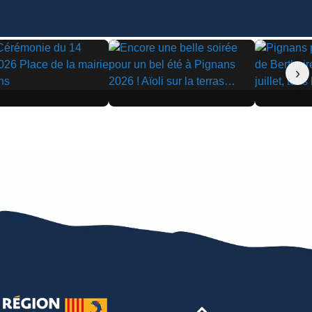
›
▶
▶