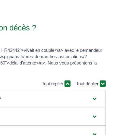
ion décès ?
xml=R42442">vivait en couple</a> avec le demandeur
www.pignans.fr/mes-demarches-associations/?
0">délai d'attente</a>. Nous vous présentons la
Tout replier
Tout déplier
?