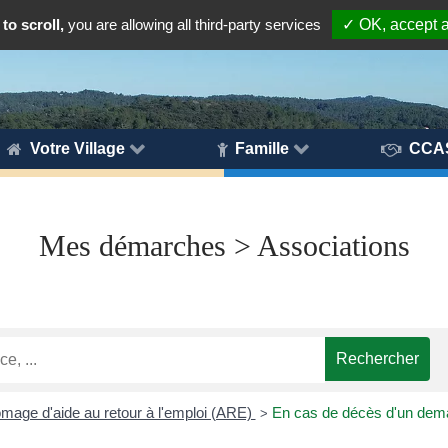
to scroll,
you are allowing all third-party services
✓ OK, accept a
Votre Village
Famille
CCA
Mes démarches > Associations
ômage d'aide au retour à l'emploi (ARE)
En cas de décès d'un deman
>