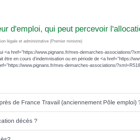
 d'emploi, qui peut percevoir l'allocat
tion légale et administrative (Premier ministre)
 qui <a href="https://www.pignans.fr/mes-demarches-associations/?
t être en cours d'indemnisation ou en période de <a href="https://
ref="https://www.pignans.fr/mes-demarches-associations/?xml=R5186
uprès de France Travail (anciennement Pôle emploi) 
ocation décès ?
écès?