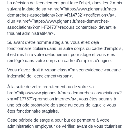
La décision de licenciement peut faire l'objet, dans les 2 mois
suivant la date de sa <a href="https://www.pignans.fr/mes-
demarches-associations/?xml=R14732">notification</a>,
d'un <a href="https://www.pignans.fr/mes-demarches-
associations/?xml=F2479">recours contentieux devant le
tribunal administratif</a>.
Si, avant d'être nommé stagiaire, vous étiez déjà
fonctionnaire titulaire dans un autre corps ou cadre d'emplois,
il est mis fin à votre détachement pour stage et vous êtes
réintégré dans votre corps ou cadre d'emplois d'origine.
Vous n'avez droit à <span class="miseenevidence">aucune
indemnité de licenciement</span>.
À la suite de votre recrutement ou de votre <a
href="https://www.pignans.fr/mes-demarches-associations/?
xml=F17757">promotion interne</a>, vous êtes soumis à
une période probatoire de stage au cours de laquelle vous
êtes fonctionnaire stagiaire.
Cette période de stage a pour but de permettre à votre
administration employeur de vérifier, avant de vous titulariser,