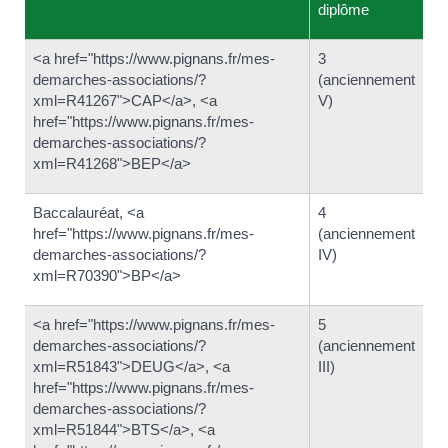
diplôme
<a href="https://www.pignans.fr/mes-
3
demarches-associations/?
(anciennement
xml=R41267">CAP</a>, <a
V)
href="https://www.pignans.fr/mes-
demarches-associations/?
xml=R41268">BEP</a>
Baccalauréat, <a
4
href="https://www.pignans.fr/mes-
(anciennement
demarches-associations/?
IV)
xml=R70390">BP</a>
<a href="https://www.pignans.fr/mes-
5
demarches-associations/?
(anciennement
xml=R51843">DEUG</a>, <a
III)
href="https://www.pignans.fr/mes-
demarches-associations/?
xml=R51844">BTS</a>, <a