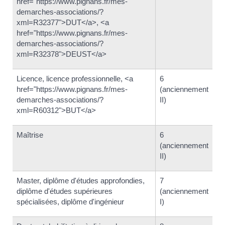
href="https://www.pignans.fr/mes-
demarches-associations/?
xml=R32377">DUT</a>, <a
href="https://www.pignans.fr/mes-
demarches-associations/?
xml=R32378">DEUST</a>
Licence, licence professionnelle, <a
6
href="https://www.pignans.fr/mes-
(anciennement
demarches-associations/?
II)
xml=R60312">BUT</a>
Maîtrise
6
(anciennement
II)
Master, diplôme d'études approfondies,
7
diplôme d'études supérieures
(anciennement
spécialisées, diplôme d'ingénieur
I)