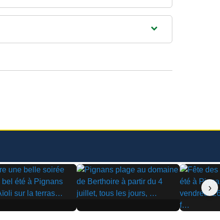
›
▶
▶