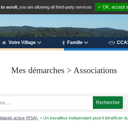
to scroll,
you are allowing all third-party services
✓ OK, accept a
Votre Village
Famille
CCA
Mes démarches > Associations
idarité active (RSA)
Un travailleur indépendant peut-il bénéficier 
>