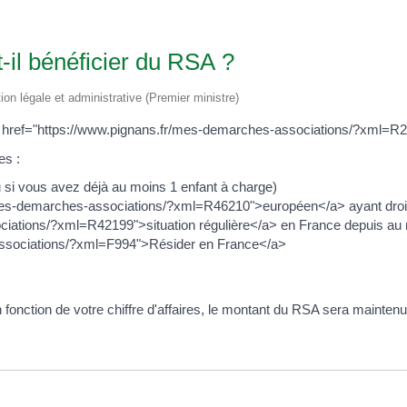
-il bénéficier du RSA ?
tion légale et administrative (Premier ministre)
 <a href="https://www.pignans.fr/mes-demarches-associations/?xml=
es :
u si vous avez déjà au moins 1 enfant à charge)
/mes-demarches-associations/?xml=R46210">européen</a> ayant droit
ciations/?xml=R42199">situation régulière</a> en France depuis au
associations/?xml=F994">Résider en France</a>
n fonction de votre chiffre d'affaires, le montant du RSA sera mainte