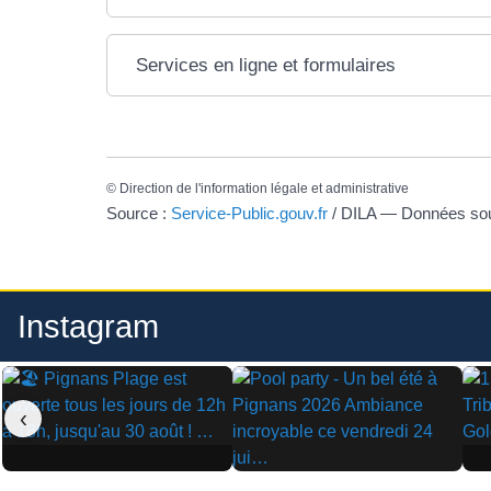
Services en ligne et formulaires
©
Direction de l'information légale et administrative
Source :
Service-Public.gouv.fr
/ DILA — Données s
Instagram
‹
▶
▶
▶