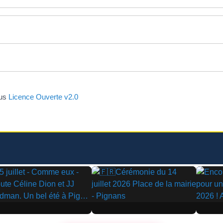
ous
Licence Ouverte v2.0
▶
▶