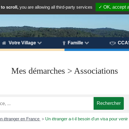
to scroll,
you are allowing all third-party services
✓ OK, accept a
Votre Village
Famille
CCA
Mes démarches > Associations
un étranger en France
Un étranger a-t-il besoin d'un visa pour veni
>