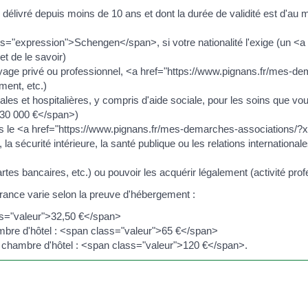
élivré depuis moins de 10 ans et dont la durée de validité est d'au 
ass="expression">Schengen</span>, si votre nationalité l'exige (un 
 de le savoir)
r (voyage privé ou professionnel, <a href="https://www.pignans.fr/mes
ment, etc.)
s et hospitalières, y compris d'aide sociale, pour les soins que vou
30 000 €</span>)
ans le <a href="https://www.pignans.fr/mes-demarches-association
la sécurité intérieure, la santé publique ou les relations internation
rtes bancaires, etc.) ou pouvoir les acquérir légalement (activité profe
rance varie selon la preuve d'hébergement :
ass="valeur">32,50 €</span>
mbre d'hôtel : <span class="valeur">65 €</span>
e chambre d'hôtel : <span class="valeur">120 €</span>.