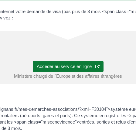
 internet votre demande de visa (pas plus de 3 mois <span class="m
vivez :
Accéder au service en ligne
Ministère chargé de l'Europe et des affaires étrangères
w.pignans.fr/mes-demarches-associations/?xml=F39104">système euro
rontaliers (aéroports, gares et ports). Ce système enregistre les 
ant les <span class="miseenevidence">entrées, sorties et refus d’e
s de 3 mois.