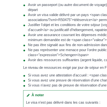
Avoir un passeport (ou autre document de voyage) d
départ
Avoir un visa valide délivré par un pays <span cl
associations/?xml=R50475">téléservice</a> permet
Justifier l'objet et les conditions de votre séjou
d'accueil</a> ou justificatif d'hébergement, rapatrie
Avoir une assurance couvrant les dépenses médicale
minimum demandée est de <span class="valeur">
Ne pas être signalé aux fins de non-admission d
Ne pas représenter une menace pour l'ordre public, 
class="expression">Schengen</span>
Avoir des ressources suffisantes (argent liquide, ca
Le niveau de ressources exigé par jour de séjour en F
Si vous avez une attestation d'accueil : <span cl
Si vous avez une preuve de réservation d'une cha
Si vous n'avez pas de preuve de réservation d'un
À noter
Le visa n'est pas délivré dans les cas suivants :