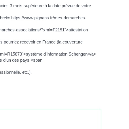
moins 3 mois supérieure à la date prévue de votre
<a href="https://www.pignans.fr/mes-demarches-
-demarches-associations/?xml=F2191">attestation
s pourriez recevoir en France (la couverture
s/?xml=R15873">système d'information Schengen</a>
ales d'un des pays <span
ssionnelle, etc.).