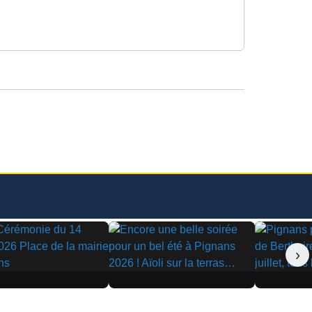
›
▶
▶