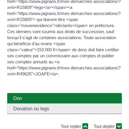
href="https://www.pignans.fr/mes-demarches-associations/?
xml=R15809">legs</a></span><a
href="https://www.pignans.fr/mes-demarches-associations/?
xml=R15809"> qui doivent être <span
class="miseenevidence">déclarés</span> en préfecture.
Ces derniers sont soumis aux droits de succession, sauf
lorsqu'il s'agit de certaines associations. Toute association
qui bénéficie d'au moins <span
class="valeur">153 000 €</span> de dons doit faire certifier
ses comptes par un commissaire aux comptes et publier
ses comptes annuels au <a
href="https://www.pignans.fr/mes-demarches-associations/?
xml=R49635">JOAFE</a>.
Don
Donation ou legs
Tout replier
Tout déplier